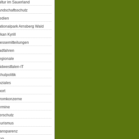
ltur im Sauerland
ndschaftsschutz
edien
tionalpark Arnsberg Wald
kan Kyrill
essemitteilungen
adfahren
egionale
dwestfalen-IT
hulpolitik
ziales
ort
tromkonzerne
ermine
erschutz
ourismus
ransparenz