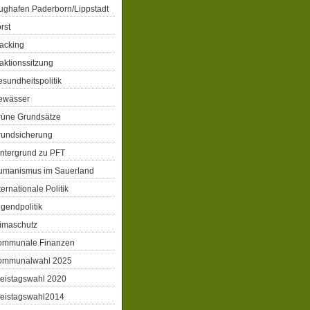
ughafen Paderborn/Lippstadt
rst
acking
aktionssitzung
sundheitspolitik
ewässer
rüne Grundsätze
rundsicherung
ntergrund zu PFT
umanismus im Sauerland
ternationale Politik
gendpolitik
imaschutz
ommunale Finanzen
ommunalwahl 2025
eistagswahl 2020
reistagswahl2014