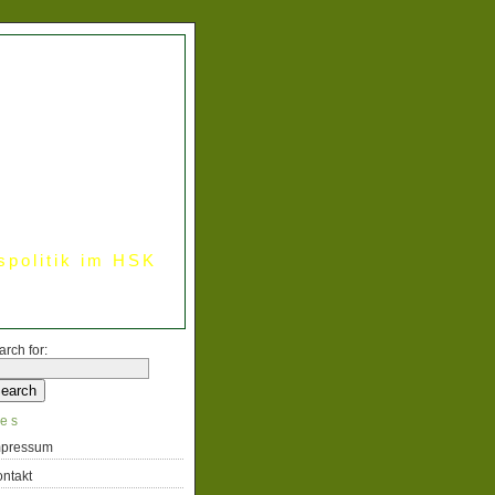
spolitik im HSK
arch for:
es
mpressum
ntakt