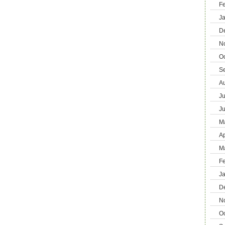
F
J
D
N
O
S
A
Ju
J
M
Ap
M
F
J
D
N
O