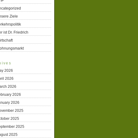
TIP
ncategorized
sere Ziele
rkehrspolitik
r ist Dr. Friedrich
rtschaft
ohnungsmarkt
hives
ay 2026
ril 2026
arch 2026
ebruary 2026
anuary 2026
ovember 2025
ctober 2025
eptember 2025
ugust 2025