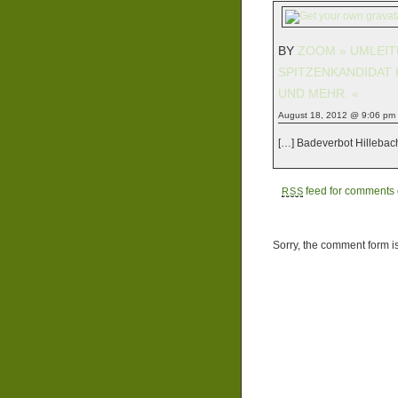
BY
ZOOM » UMLEIT
SPITZENKANDIDAT 
UND MEHR. «
August 18, 2012 @ 9:06 pm
[…] Badeverbot Hillebach
feed for comments o
RSS
Sorry, the comment form is