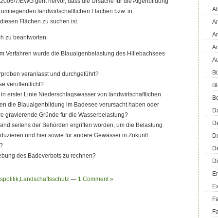
2006/7/EWG geht hervor, dass die Ursache für die Algenbildung
Ab
umliegenden landwirtschaftlichen Flächen bzw. in
esen Flächen zu suchen ist.
An
An
ch zu beantworten:
A
m Verfahren wurde die Blaualgenbelastung des Hillebachsees
Au
Bü
rproben veranlasst und durchgeführt?
e veröffentlicht?
Bl
ss in erster Linie Niederschlagswasser von landwirtschaftlichen
B
en die Blaualgenbildung im Badesee verursacht haben oder
D
ere gravierende Gründe für die Wasserbelastung?
D
nd seitens der Behörden ergriffen worden, um die Belastung
duzieren und hier sowie für andere Gewässer in Zukunft
D
n?
D
fhebung des Badeverbots zu rechnen?
Di
En
politik
,
Landschaftsschutz
—
1 Comment »
E
F
Fa