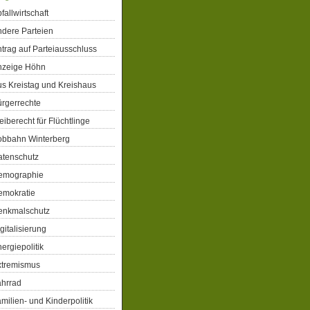
fallwirtschaft
dere Parteien
trag auf Parteiausschluss
nzeige Höhn
s Kreistag und Kreishaus
rgerrechte
eiberecht für Flüchtlinge
obbahn Winterberg
atenschutz
emographie
emokratie
enkmalschutz
gitalisierung
ergiepolitik
xtremismus
ahrrad
milien- und Kinderpolitik