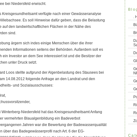
e bei Niedersfeld erwischt.
Blo
s Kreisgesundheitsamt verfügte nach einer Gewässeranalyse
.
Hillebachsee. Es soll Hinweise dafür geben, dass die Belastung
B
ge auf den landwirtschaftlichen Flächen in der Nähe des
Br
rden sind.
D
ebung ärgern sich indes einige Menschen über die ihrer
S
enden Informationen seitens der Behörden. Außerdem soll es
Do
ein Investor an dem See interessiert ist und die Besitzer der
G
chen unter Druck setzt.
Gr
ard Loos stellte aufgrund der Algenbelastung des Stausees bei
N
 am 14.08.2012 folgende Anfrage an den Landrat und den
G
dheits- und Sozialausschusses:
G
rat,
Po
chussvorsitzender,
R
i Winterberg-Niedersfeld hat das Kreisgesundheitsamt Anfang
R
er vermehrten Blaualgenbildung ein Badeverbot
Z
vergangenen Jahren war die Bewertung der Badewasserqualität
n über das Badegewässerprofil nach Art. 6 der EG-
Cat