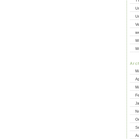
T
U
Un
Ve
we
Wi
W
Arc
M
Ap
M
F
J
N
O
S
A