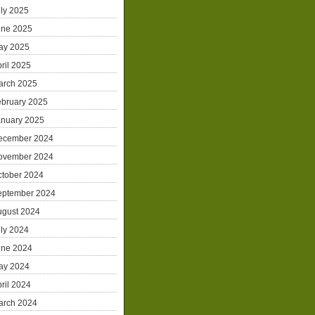
ly 2025
une 2025
ay 2025
ril 2025
arch 2025
ebruary 2025
anuary 2025
ecember 2024
ovember 2024
ctober 2024
eptember 2024
ugust 2024
ly 2024
une 2024
ay 2024
ril 2024
arch 2024