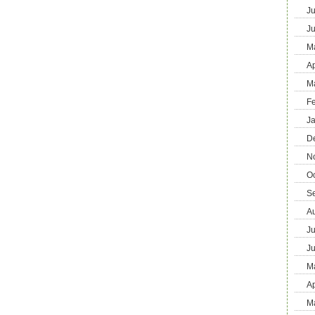
Ju
J
M
Ap
M
F
J
D
N
O
S
A
Ju
J
M
Ap
M