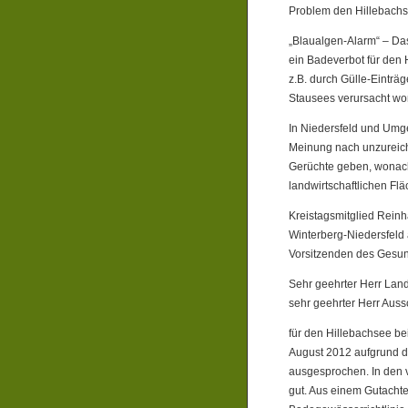
Problem den Hillebachse
„Blaualgen-Alarm“ – Da
ein Badeverbot für den 
z.B. durch Gülle-Einträ
Stausees verursacht wo
In Niedersfeld und Umg
Meinung nach unzureich
Gerüchte geben, wonach 
landwirtschaftlichen Flä
Kreistagsmitglied Reinh
Winterberg-Niedersfeld
Vorsitzenden des Gesun
Sehr geehrter Herr Land
sehr geehrter Herr Auss
für den Hillebachsee be
August 2012 aufgrund d
ausgesprochen. In den 
gut. Aus einem Gutachte