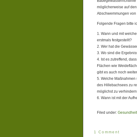
Badegewässerrichtlinie 
möglicherweise auf den 
Abschwemmungen von di
Folgende Fragen bitte i
1. Wann und mit welche
erstmals festgestellt?
2. Wer hat die Gewässe
3. Wo sind die Ergebniss
4. Ist es zutreffend, da
Flächen wie Weidefläch
gibt es auch noch weit
5. Welche Maßnahmen si
des Hillebachsees zu re
möglichst zu verhinder
6. Wann ist mit der Au
Filed under:
Gesundheits
1 Comment