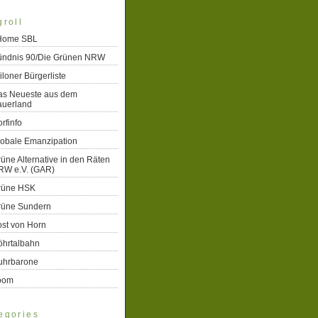
groll
 Home SBL
ündnis 90/Die Grünen NRW
iloner Bürgerliste
as Neueste aus dem
auerland
rfinfo
lobale Emanzipation
üne Alternative in den Räten
RW e.V. (GAR)
rüne HSK
rüne Sundern
st von Horn
öhrtalbahn
uhrbarone
oom
egories