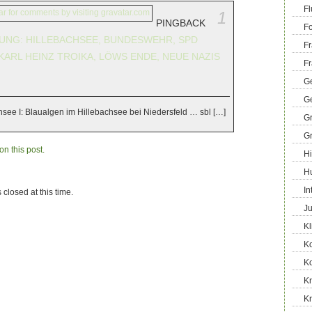
Fl
1
PINGBACK
Fo
UNG: HILLEBACHSEE, BUNDESWEHR, SPD
Fr
KARL HEINZ TROIKA, LÖWS ENDE, NEUE NAZIS
Fr
Ge
G
see I: Blaualgen im Hillebachsee bei Niedersfeld … sbl […]
G
G
n this post.
Hi
H
In
 closed at this time.
Ju
Kl
K
K
Kr
K