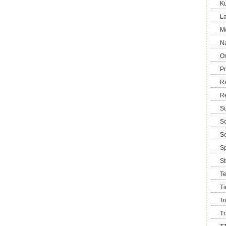
Ku
La
M
Na
Or
Pr
R
R
Sü
Sc
So
Sp
S
T
Ti
T
T