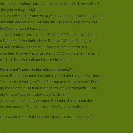
tz mit dem Naturschutz und nicht dagegen. Doch die Antwort
 jüngste Anfrage zeigt:
heint zu beschönigenden Ausflüchten zu neigen, während vor Ort
eschaffen werden und Gerichte die Genehmigungspraxis des
HSK) reihenweise kassieren.
nete Annette Loos hatte am 19. April 2026 eine detaillierte
n Naturschutzverstößen beim Bau von Windkraftanlagen –
l bei Arnsberg-Moosfelde – sowie zu den juristischen
s vor dem Oberverwaltungsgericht (OVG) Münster eingereicht.
ort der Kreisverwaltung lässt tief blicken.
„Genehmigt“, aber rechtswidrig umgesetzt?
slosen Baumaßnahmen im Aupketal stellt der Landrat klar, dass
tpunkt der jeweiligen Durchführung genehmigt waren“. Doch
g kaschiert ein, so finden wir, massives Vollzugsdefizit. Der
s die Untere Naturschutzbehörde (UNB) ein
rfahren wegen Verstößen gegen Nebenbestimmungen der
eiten musste. Zudem ermittelt die Staatsanwaltschaft.
ion wirklich ist, zeigte sich kurz darauf in der Sitzung des
: