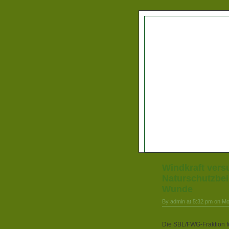
Windkraft vers
Naturschutzbeir
Wunde
By admin at 5:32 pm on M
Die SBL/FWG-Fraktion f