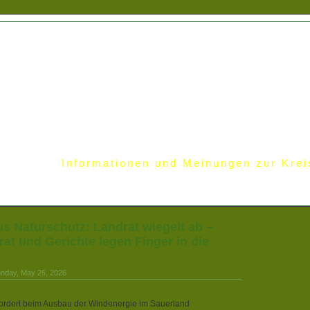
Informationen und Meinungen zur Krei
us Naturschutz: Landrat wiegelt ab –
at und Gerichte legen Finger in die
onday, May 25, 2026
ordert beim Ausbau der Windenergie im Sauerland