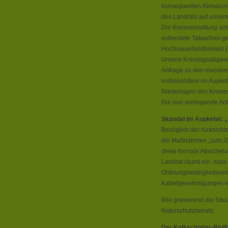
konsequenten Klimaschu
des Landrats auf unsere
Die Kreisverwaltung sc
vollendete Tatsachen g
Hochsauerlandkreises (
Unsere Kreistagsabgeord
Anfrage zu den massive
insbesondere im Aupketa
Niederlagen des Kreise
Die nun vorliegende Antw
Skandal im Aupketal: 
Bezüglich der rücksicht
die Maßnahmen „zum Zei
diese formale Absicherun
Landrat räumt ein, das
Ordnungswidrigkeitsve
Kabelgenehmigungen einl
Wie gravierend die Situat
Naturschutzbeirats:
Der Kalkschotter-Bluff