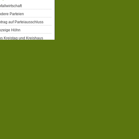
fallwirtschaft
dere Parteien
trag auf Parteiausschluss
nzeige Höhn
s Kreistag und Kreishaus
rgerrechte
eiberecht für Flüchtlinge
obbahn Winterberg
atenschutz
emographie
emokratie
enkmalschutz
gitalisierung
ergiepolitik
xtremismus
ahrrad
milien- und Kinderpolitik