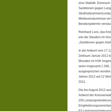
eine Statistik. Demnach
Sanktionen gegen Langz
Strafmaßnahmen/Leistun
Meldeversäumnisse verh
Beratungstermin versäu
Reinhard Loos, das Krei
wie die Situation im Hoc
„Sanktionen gegen Hart
In der Antwort vom 17.1
Zeitraum Januar 2012 b
Monaten im HSK insgesa
seien insgesamt 1.296,
ausgesprochen worden.
Jahres 2012 auf 12 Mona
2011.
Die bis August 2012 au
Antwort der Kreisverwalt
256 Leistungsminderung
Eingliederungsvereinb
63 Leistungsminderunge