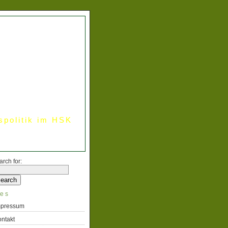
spolitik im HSK
arch for:
es
mpressum
ntakt