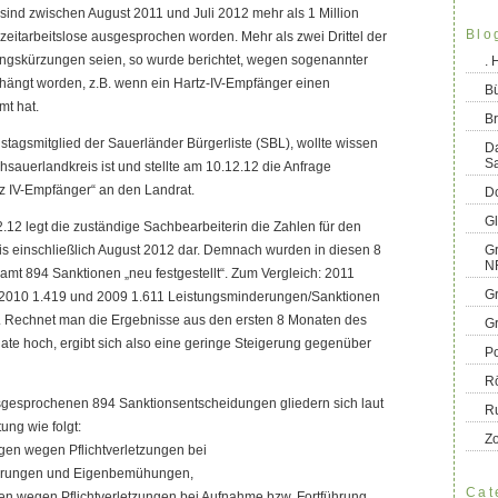
 sind zwischen August 2011 und Juli 2012 mehr als 1 Million
Blo
eitarbeitslose ausgesprochen worden. Mehr als zwei Drittel der
gskürzungen seien, so wurde berichtet, wegen sogenannter
.
ängt worden, z.B. wenn ein Hartz-IV-Empfänger einen
B
mt hat.
Br
stagsmitglied der Sauerländer Bürgerliste (SBL), wollte wissen
D
S
hsauerlandkreis ist und stellte am 10.12.12 die Anfrage
z IV-Empfänger“ an den Landrat.
Do
G
2.12 legt die zuständige Sachbearbeiterin die Zahlen für den
is einschließlich August 2012 dar. Demnach wurden in diesen 8
Gr
N
mt 894 Sanktionen „neu festgestellt“. Zum Vergleich: 2011
G
 2010 1.419 und 2009 1.611 Leistungsminderungen/Sanktionen
 Rechnet man die Ergebnisse aus den ersten 8 Monaten des
G
te hoch, ergibt sich also eine geringe Steigerung gegenüber
Po
R
sgesprochenen 894 Sanktionsentscheidungen gliedern sich laut
R
ung wie folgt:
Z
en wegen Pflichtverletzungen bei
arungen und Eigenbemühungen,
Cat
n wegen Pflichtverletzungen bei Aufnahme bzw. Fortführung