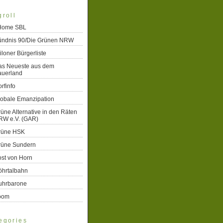
groll
 Home SBL
ündnis 90/Die Grünen NRW
iloner Bürgerliste
as Neueste aus dem
auerland
rfinfo
lobale Emanzipation
üne Alternative in den Räten
RW e.V. (GAR)
rüne HSK
rüne Sundern
st von Horn
öhrtalbahn
uhrbarone
oom
egories