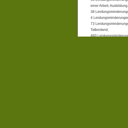
einer Arbeit, Ausbildu
38 Leistungsminderun
4 Leistungsminderungen 
73 Leistungsminderunge
Tatbestand,
460 Leistungsminderung
Meldeversäumnisse sind
Grund für die Sanktion
Die SBL hatte auch noc
Leistungskürzungen im l
so eingesparte Geld ve
Dazu schreibt die Verwa
Einsparungen, sondern l
Minderung lediglich die 
finanziert werden, führ
des Bundes.“
Weiter heißt es: „Ledig
nach § 31 a Abs. 2 und 
kommunale Mittel betrof
Und: „Die Höhe der Mind