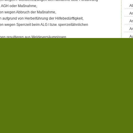
Ab
ng, AGH oder Maßnahme,
gen wegen Abbruch der Maßnahme,
An
aufgrund von Herbeiführung der Hilfebedürftigkeit,
An
n wegen Sperrzeit beim ALG I bzw. sperrzeitähnlichen
A
Au
en resultieren aus Meldeversäumnissen.
Bü
 also auch im Hochsauerlandkreis der mit Abstand häufigste
Bl
en gegen Hartz IV-Empfänger!
B
h gefragt: „Welche Beträge werden aufgrund dieser
D
etzten und im laufenden Jahr eingespart?“ und: „Wie wird das
D
rwendet?“
ltung, die Minderung des Arbeitslosengeldes II führe nicht zu
D
ediglich zu einer Verringerung der Ausgaben. „Sofern die
D
Regelbedarfe betrifft, die vollständig aus Bundesmitteln
Di
t eine Minderung demzufolge zu einer Verringerung der Ausgaben
En
lich bei einer Minderung des Arbeitslosengeldes II um 100 %
E
3 SGB II sind auch die Kosten der Unterkunft und damit
F
fen.“
Fa
erausgaben beziffert sich für den Zeitraum vom 01. Januar bis