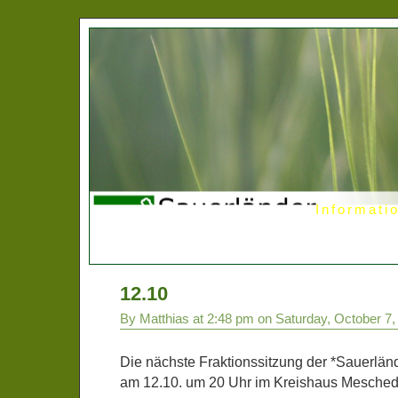
Informati
12.10
By Matthias at 2:48 pm on Saturday, October 7,
Die nächste Fraktionssitzung der *Sauerlände
am 12.10. um 20 Uhr im Kreishaus Meschede