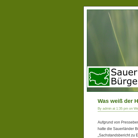
Was weiß der 
By admin at 1:35 pm on W
Aufgrund von Presseber
hatte die Sauerländer B
„Sachstandsbericht zu 