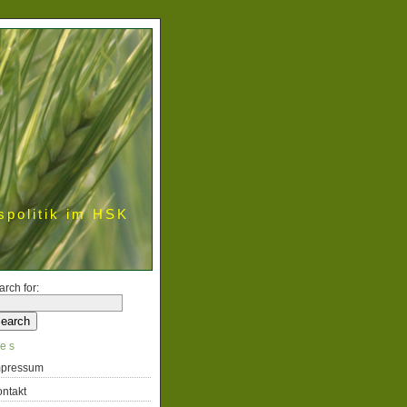
spolitik im HSK
arch for:
es
mpressum
ntakt