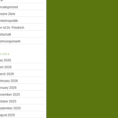
TIP
ncategorized
sere Ziele
rkehrspolitik
r ist Dr. Friedrich
rtschaft
ohnungsmarkt
hives
ay 2026
ril 2026
arch 2026
ebruary 2026
anuary 2026
ovember 2025
ctober 2025
eptember 2025
ugust 2025