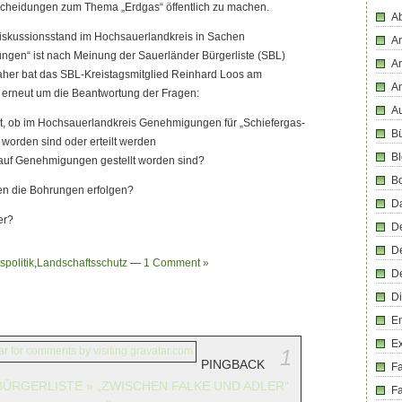
scheidungen zum Thema „Erdgas“ öffentlich zu machen.
Ab
Diskussionsstand im Hochsauerlandkreis in Sachen
An
ngen“ ist nach Meinung der Sauerländer Bürgerliste (SBL)
An
aher bat das SBL-Kreistagsmitglied Reinhard Loos am
A
 erneut um die Beantwortung der Fragen:
Au
annt, ob im Hochsauerlandkreis Genehmigungen für „Schiefergas-
Bü
 worden sind oder erteilt werden
Bl
e auf Genehmigungen gestellt worden sind?
B
en die Bohrungen erfolgen?
D
er?
D
D
politik
,
Landschaftsschutz
—
1 Comment »
D
Di
En
E
1
PINGBACK
F
ÜRGERLISTE » „ZWISCHEN FALKE UND ADLER“
Fa