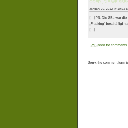
ODER „DIE WEISSE
January 29, 2012 @ 10:22 
[…] PS: Die SBL war die
„Fracking“ beschäftigt h
[…]
feed for comments o
RSS
Sorry, the comment form is