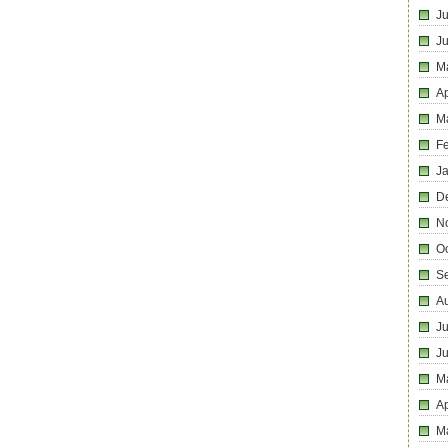
Ju
J
M
Ap
M
F
J
D
N
O
S
A
Ju
J
M
Ap
M