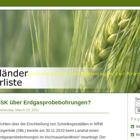
Informationen und Meinungen zur Krei
Se
HSK über Erdgasprobebohrungen?
ednesday, March 23, 2011
Pag
ichten über die Erschließung von Schiefergasstätten in NRW
I
ürgerliste (SBL) bereits am 30.11.2010 beim Landrat einen
Ko
Erdgasprobebohrungen im Hochsauerlandkreis“ beantragt. Der