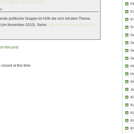
N TAUBEN SIND MÜDE“
Fl
am
Fo
 erste politische Gruppe im HSK die sich mit dem Thema
Fr
at (im November 2010). Siehe:
http://sbl-fraktion.de/?p=1155
Fr
Ge
G
n this post.
G
G
 closed at this time.
Hi
H
In
Ju
Kl
K
K
Kr
K