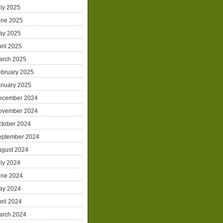
ly 2025
une 2025
ay 2025
ril 2025
arch 2025
ebruary 2025
anuary 2025
ecember 2024
ovember 2024
ctober 2024
eptember 2024
ugust 2024
ly 2024
une 2024
ay 2024
ril 2024
arch 2024