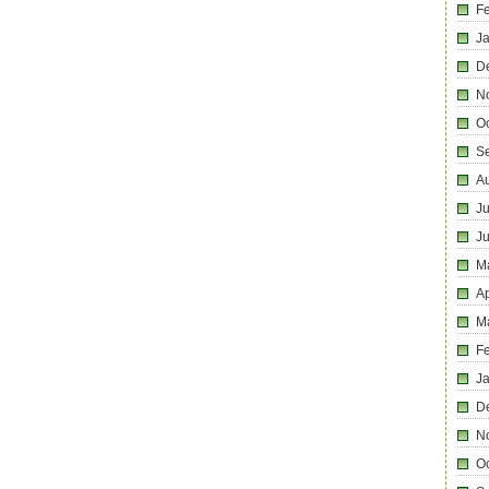
F
J
D
N
O
S
A
Ju
J
M
Ap
M
F
J
D
N
O