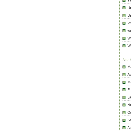
T
U
Un
Ve
we
Wi
W
Arc
M
Ap
M
F
J
N
O
S
A