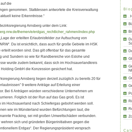
 auf die
Blo
ngen genommen. Stattdessen antwortete die Kreisverwaltung
 aktuell keine Erkenntnisse.“
.
B
e Bezirksregierung Arnsberg unter dem Link:
Br
berg.nrw.de/themen/e/erdgas_rechtlicher_rahmen/index.php
 „Lage der erteilten Erlaubnisfelder zur Aufsuchung von
D
S
NRW“. Da ist ersichtlich, dass auch für große Gebiete im HSK
erteilt worden sind. Das gilt offenbar für das gesamte
Do
rg und Sundern so wie für Randbereiche von Eslohe und
G
sse wurde zudem bekannt, dass sich im Hochsauerlandkreis
Gr
l Holding GmbH die Konzession gesichert hat.
N
G
sregierung Arnsberg liegen derzeit zuzüglich zu bereits 20 für
rlaubnissen” 9 weitere Anträge auf Erteilung einer
G
or. Bei 6 Anträgen würden verschiedene Unternehmen um
Po
rieren. Folglich ist der Run auf das Gas groß. Es ist
R
im Hochsauerland nach Schiefergas gebohrt werden soll.
R
onen wie im Münsterland wurden Befürchtungen laut, die
nannte Fracking, sei mit großen Umweltschäden verbunden.
Z
 wehren sich und gründeten Bürgerinitiativen gegen die
ntionellem Erdgas“. Der Regierungspräsident versprach
Cat