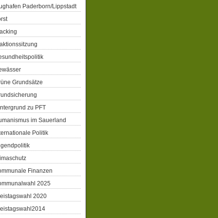
ughafen Paderborn/Lippstadt
rst
acking
aktionssitzung
sundheitspolitik
ewässer
rüne Grundsätze
rundsicherung
ntergrund zu PFT
umanismus im Sauerland
ternationale Politik
gendpolitik
imaschutz
ommunale Finanzen
ommunalwahl 2025
eistagswahl 2020
reistagswahl2014