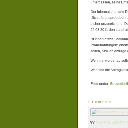
unterdessen, seine Ent
Der Informations- und 
„Schiefergasprobebohru
bisher unzureichend. D
22.03.2011 den Landrat
Ist Ihnen offiziell bek
Probebohrungen“ erteilt
sollen, bzw. ob Anträg
Wenn ja, wo genau soll
Wer sind die Antragstell
Filed under:
Gesundheits
1 Comment
BY
SAUERLÄNDER B