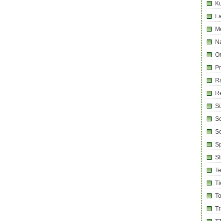
Ku
La
M
Na
Or
Pr
R
R
Sü
Sc
So
Sp
S
T
Ti
T
T