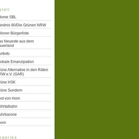
groll
 Home SBL
ündnis 90/Die Grünen NRW
iloner Bürgerliste
as Neueste aus dem
auerland
rfinfo
lobale Emanzipation
üne Alternative in den Räten
RW e.V. (GAR)
rüne HSK
rüne Sundern
st von Horn
öhrtalbahn
uhrbarone
oom
egories