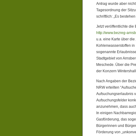
Antrag wurde aber nicht
Tagesordnung der Sitzu
schriftlich: „Es bestehen
Jetzt veröffentlichte di
http://www.bezreg-arns
u.a. eine Karte über die
Kohlenwasserstoffen in 
sogenannte Erlaubnisse 
Stadtgebiet von Arnsbe
Meschede. Über die Pre
der Konzern Wintershal
Nach Angaben der Bezirk
NRW erteilten “Aufsuche
Aufsuchungserlaubnis v
Aufsuchungsfelder konkur
anzunehmen, dass auch 
In einigen Nachbarregi
Gasförderung, das soge
Bürgerinnen und Bürger
Förderung von „unkonve