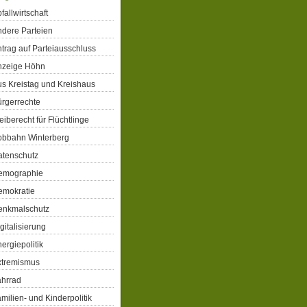
fallwirtschaft
dere Parteien
trag auf Parteiausschluss
nzeige Höhn
s Kreistag und Kreishaus
rgerrechte
eiberecht für Flüchtlinge
obbahn Winterberg
atenschutz
emographie
emokratie
enkmalschutz
gitalisierung
ergiepolitik
xtremismus
ahrrad
milien- und Kinderpolitik