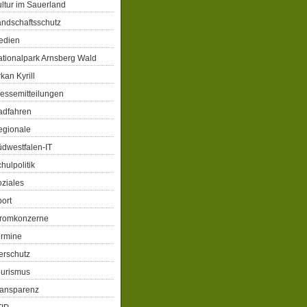
ltur im Sauerland
ndschaftsschutz
edien
tionalpark Arnsberg Wald
kan Kyrill
essemitteilungen
adfahren
egionale
dwestfalen-IT
hulpolitik
ziales
ort
tromkonzerne
ermine
erschutz
ourismus
ransparenz