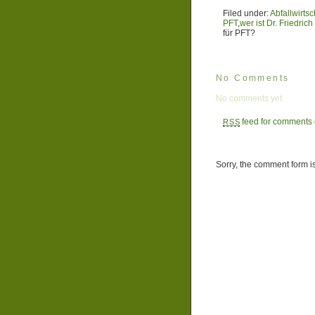
Filed under:
Abfallwirtsc
PFT
,
wer ist Dr. Friedrich
für PFT?
No Comments
No comments yet.
feed for comments o
RSS
Sorry, the comment form is