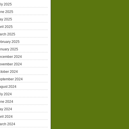
ly 2025
une 2025
ay 2025
ril 2025
arch 2025
ebruary 2025
anuary 2025
ecember 2024
ovember 2024
ctober 2024
eptember 2024
ugust 2024
ly 2024
une 2024
ay 2024
ril 2024
arch 2024