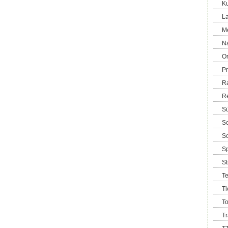
Ku
La
M
Na
Or
Pr
R
R
Sü
Sc
So
Sp
S
T
Ti
T
T