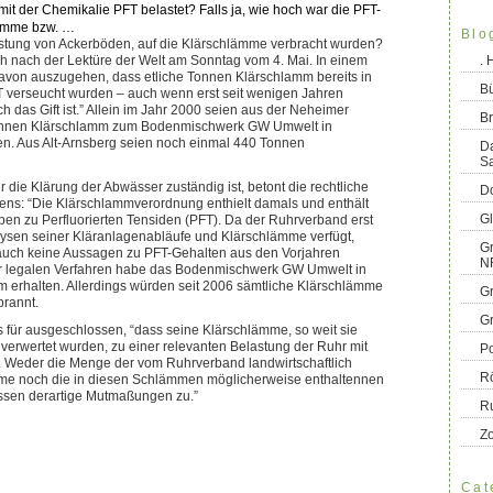
it der Chemikalie PFT belastet? Falls ja, wie hoch war die PFT-
lämme bzw. …
Blo
stung von Ackerböden, auf die Klärschlämme verbracht wurden?
ch nach der Lektüre der Welt am Sonntag vom 4. Mai. In einem
.
t davon auszugehen, dass etliche Tonnen Klärschlamm bereits in
B
T verseucht wurden – auch wenn erst seit wenigen Jahren
ich das Gift ist.” Allein im Jahr 2000 seien aus der Neheimer
Br
onnen Klärschlamm zum Bodenmischwerk GW Umwelt in
n. Aus Alt-Arnsberg seien noch einmal 440 Tonnen
D
S
 die Klärung der Abwässer zuständig ist, betont die rechtliche
Do
rens: “Die Klärschlammverordnung enthielt damals und enthält
G
en zu Perfluorierten Tensiden (PFT). Da der Ruhrverband erst
lysen seiner Kläranlagenabläufe und Klärschlämme verfügt,
Gr
uch keine Aussagen zu PFT-Gehalten aus den Vorjahren
N
eser legalen Verfahren habe das Bodenmischwerk GW Umwelt in
m erhalten. Allerdings würden seit 2006 sämtliche Klärschlämme
G
rannt.
G
 für ausgeschlossen, “dass seine Klärschlämme, so weit sie
h verwertet wurden, zu einer relevanten Belastung der Ruhr mit
Po
 Weder die Menge der vom Ruhrverband landwirtschaftlich
R
me noch die in diesen Schlämmen möglicherweise enthaltennen
ssen derartige Mutmaßungen zu.”
R
Z
Cat