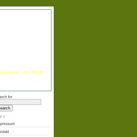
spolitik im HSK
arch for:
es
mpressum
ntakt