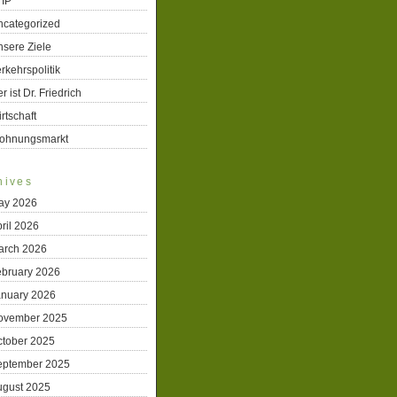
TIP
ncategorized
sere Ziele
rkehrspolitik
r ist Dr. Friedrich
rtschaft
ohnungsmarkt
hives
ay 2026
ril 2026
arch 2026
ebruary 2026
anuary 2026
ovember 2025
ctober 2025
eptember 2025
ugust 2025