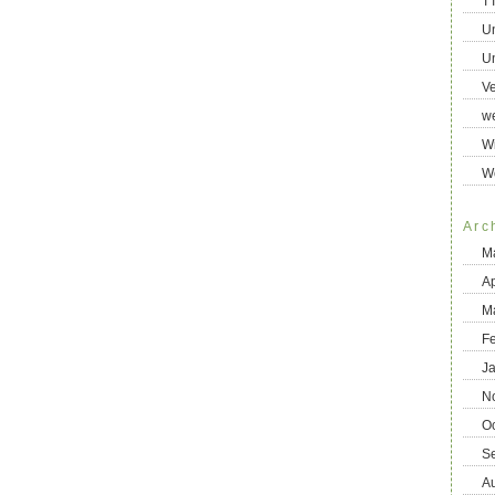
T
U
Un
Ve
we
Wi
W
Arc
M
Ap
M
F
J
N
O
S
A