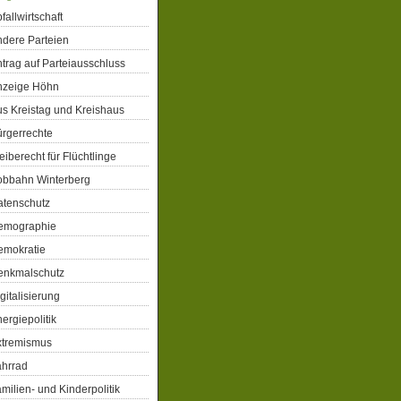
fallwirtschaft
dere Parteien
trag auf Parteiausschluss
nzeige Höhn
s Kreistag und Kreishaus
rgerrechte
eiberecht für Flüchtlinge
obbahn Winterberg
atenschutz
emographie
emokratie
enkmalschutz
gitalisierung
ergiepolitik
xtremismus
ahrrad
milien- und Kinderpolitik