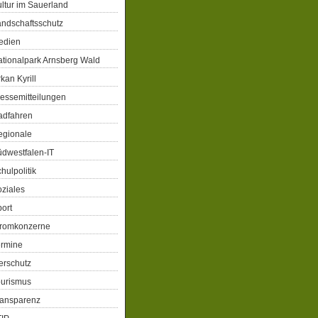
ltur im Sauerland
ndschaftsschutz
edien
tionalpark Arnsberg Wald
kan Kyrill
essemitteilungen
adfahren
egionale
dwestfalen-IT
hulpolitik
ziales
ort
tromkonzerne
ermine
erschutz
ourismus
ransparenz