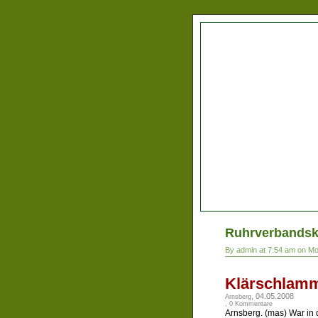
Ruhrverbandskl
By admin at 7:54 am on M
Klärschlamm
, 04.05.2008
Arnsberg
,
0 Kommentare
Arnsberg. (mas) War in