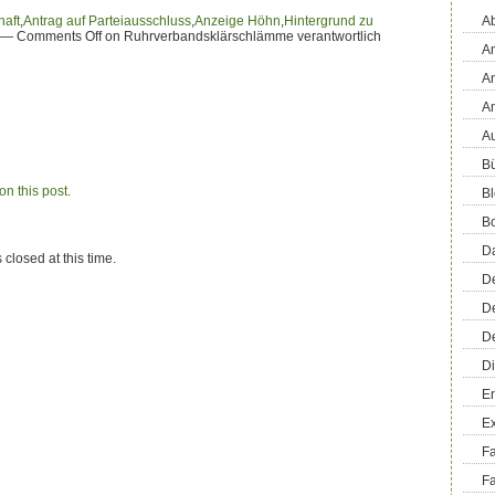
haft
,
Antrag auf Parteiausschluss
,
Anzeige Höhn
,
Hintergrund zu
Ab
—
Comments Off
on Ruhrverbandsklärschlämme verantwortlich
An
An
A
Au
Bü
n this post.
Bl
B
D
 closed at this time.
D
D
D
Di
En
E
F
Fa