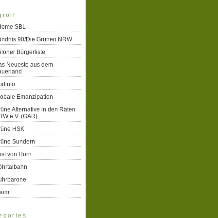
groll
 Home SBL
ündnis 90/Die Grünen NRW
iloner Bürgerliste
as Neueste aus dem
auerland
rfinfo
lobale Emanzipation
üne Alternative in den Räten
RW e.V. (GAR)
rüne HSK
rüne Sundern
st von Horn
öhrtalbahn
uhrbarone
oom
egories