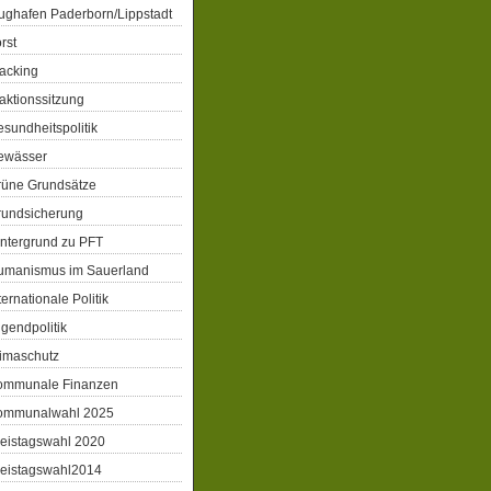
ughafen Paderborn/Lippstadt
rst
acking
aktionssitzung
sundheitspolitik
ewässer
rüne Grundsätze
rundsicherung
ntergrund zu PFT
umanismus im Sauerland
ternationale Politik
gendpolitik
imaschutz
ommunale Finanzen
ommunalwahl 2025
eistagswahl 2020
reistagswahl2014