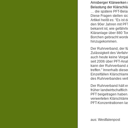
Arnsberger Klärwerken m
Belastung der Klärsch
… die spätere PFT-Bela
Diese Fragen stellen si
Artikel heißt es: “Es is
den 90er Jahren mit PF
bekannt ist, wie gefährl
Kläranlage über 880 T
Borchen gebracht worde
hinzugekommen.
Der Ruhrverband, der für
Zulässigkeit des Verfah
auch heute keine Vorgab
seit 2006 über PFT-Ana
kann der Ruhrverband a
treffen.” Innerhalb di
Einzelfällen Klärschlam
des Ruhrverbandes verb
Der Ruhrverband hält es
früher landwirtschaftlic
PFT beigetragen haben.
verwerteten Klärschläm
PFT-Konzentrationen la
aus: Westfalenpost