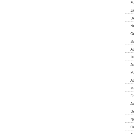
F
J
D
N
O
S
A
Ju
J
M
Ap
M
F
J
D
N
O