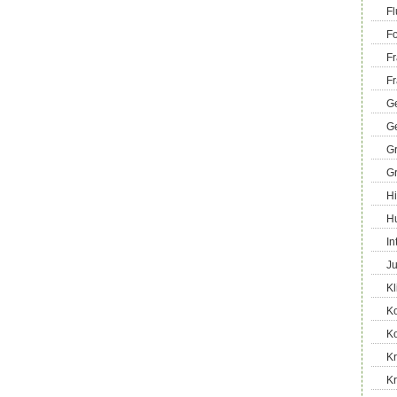
Fl
Fo
Fr
Fr
Ge
G
G
G
Hi
H
In
Ju
Kl
K
K
Kr
K