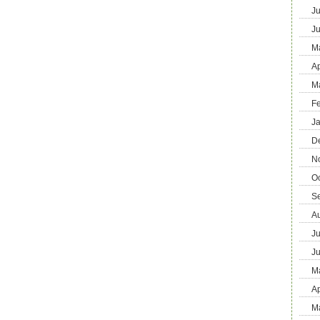
Ju
J
M
Ap
M
F
J
D
N
O
S
A
Ju
J
M
Ap
M