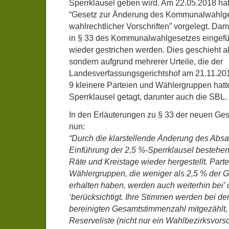
Sperrklausel geben wird. Am 22.05.2018 hat 
“Gesetz zur Änderung des Kommunalwahlge
wahlrechtlicher Vorschriften” vorgelegt. Dam
in § 33 des Kommunalwahlgesetzes eingefü
wieder gestrichen werden. Dies geschieht alle
sondern aufgrund mehrerer Urteile, die der
Landesverfassungsgerichtshof am 21.11.2017
9 kleinere Parteien und Wählergruppen hatt
Sperrklausel getagt, darunter auch die SBL.
In den Erläuterungen zu § 33 der neuen Ges
nun:
“Durch die klarstellende Änderung des Absat
Einführung der 2,5 %-Sperrklausel bestehe
Räte und Kreistage wieder hergestellt. Part
Wählergruppen, die weniger als 2,5 % der
erhalten haben, werden auch weiterhin bei’ d
‘berücksichtigt. Ihre Stimmen werden bei de
bereinigten Gesamtstimmenzahl mitgezählt, s
Reserveliste (nicht nur ein Wahlbezirksvor