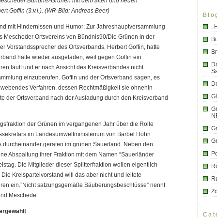
 Mescheder Bündnis-Grünen mit dem alten und neuen
t Goffin (3.v.l.). (WR-Bild: Andreas Beer)
Blo
end mit Hindernissen und Humor: Zur Jahreshauptversammlung
.
des Mescheder Ortsvereins von Bündnis90/Die Grünen in der
B
r Vorstandssprecher des Ortsverbands, Herbert Goffin, hatte
Br
rband hatte wieder ausgeladen, weil gegen Goffin ein
D
ren läuft und er nach Ansicht des Kreisverbandes nicht
S
rsammlung einzuberufen. Goffin und der Ortsverband sagen, es
Do
hwebendes Verfahren, dessen Rechtmäßigkeit sie ohnehin
G
tte der Ortsverband nach der Ausladung durch den Kreisverband
Gr
N
agsfraktion der Grünen im vergangenen Jahr über die Rolle
G
ssekretärs im Landesumweltministerium von Bärbel Höhn
G
niges durcheinander geraten im grünen Sauerland. Neben den
Po
ine Abspaltung ihrer Fraktion mit dem Namen “Sauerländer
istag. Die Mitglieder dieser Splitterfraktion wollen eigentlich
R
Die Kreisparteivorstand will das aber nicht und leitete
R
hren ein.”Nicht satzungsgemäße Säuberungsbeschlüsse” nennt
Z
band Meschede.
dergewählt
Cat