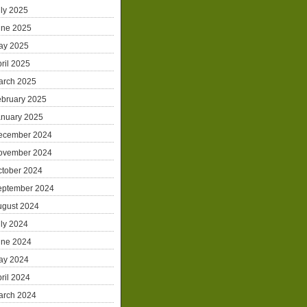
ly 2025
une 2025
ay 2025
ril 2025
arch 2025
ebruary 2025
anuary 2025
ecember 2024
ovember 2024
ctober 2024
eptember 2024
ugust 2024
ly 2024
une 2024
ay 2024
ril 2024
arch 2024