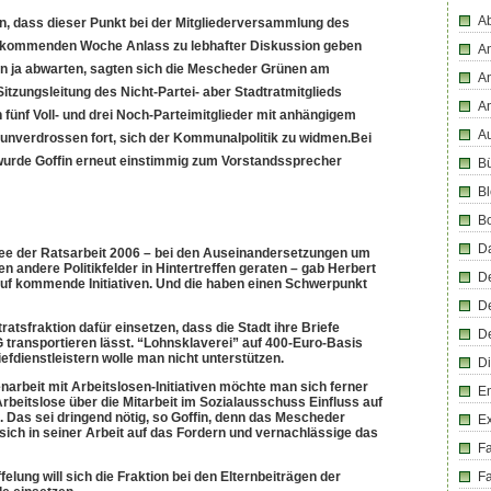
Ab
n, dass dieser Punkt bei der Mitgliederversammlung des
 kommenden Woche Anlass zu lebhafter Diskussion geben
An
n ja abwarten, sagten sich die Mescheder Grünen am
An
itzungsleitung des Nicht-Partei- aber Stadtratmitglieds
A
fünf Voll- und drei Noch-Parteimitglieder mit anhängigem
Au
unverdrossen fort, sich der Kommunalpolitik zu widmen.Bei
urde Goffin erneut einstimmig zum Vorstandssprecher
Bü
Bl
B
D
 der Ratsarbeit 2006 – bei den Auseinandersetzungen um
 andere Politikfelder in Hintertreffen geraten – gab Herbert
D
auf kommende Initiativen. Und die haben einen Schwerpunkt
D
dtratsfraktion dafür einsetzen, dass die Stadt ihre Briefe
D
 transportieren lässt. “Lohnsklaverei” auf 400-Euro-Basis
iefdienstleistern wolle man nicht unterstützen.
Di
rbeit mit Arbeitslosen-Initiativen möchte man sich ferner
En
Arbeitslose über die Mitarbeit im Sozialausschuss Einfluss auf
n. Das sei dringend nötig, so Goffin, denn das Mescheder
E
ich in seiner Arbeit auf das Fordern und vernachlässige das
F
ffelung will sich die Fraktion bei den Elternbeiträgen der
Fa