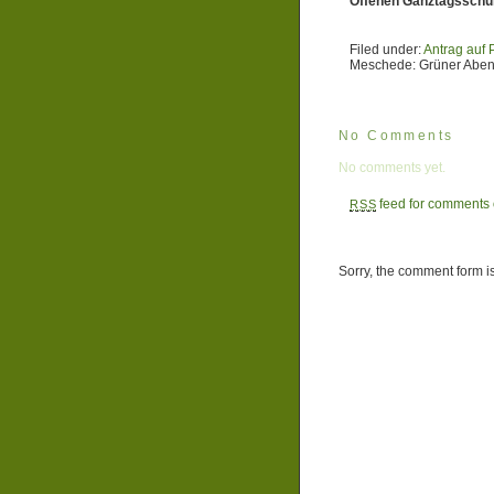
Offenen Ganztagsschul
Filed under:
Antrag auf 
Meschede: Grüner Aben
No Comments
No comments yet.
feed for comments o
RSS
Sorry, the comment form is