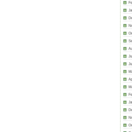
F
J
D
N
O
S
A
Ju
J
M
Ap
M
F
J
D
N
O