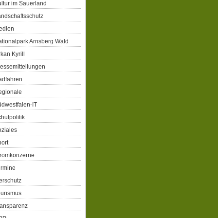
ltur im Sauerland
ndschaftsschutz
edien
tionalpark Arnsberg Wald
kan Kyrill
essemitteilungen
adfahren
egionale
dwestfalen-IT
hulpolitik
ziales
ort
tromkonzerne
ermine
erschutz
ourismus
ransparenz