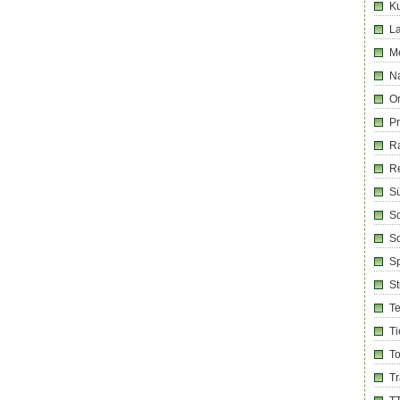
Ku
La
M
Na
Or
Pr
R
R
Sü
Sc
So
Sp
S
T
Ti
T
T