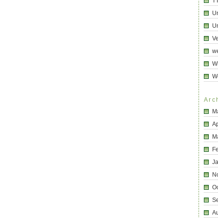
T
U
Un
Ve
we
Wi
W
Arc
M
Ap
M
F
J
N
O
S
A