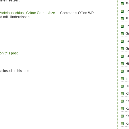
e einsetzen.
Fl
Fo
Parteiausschluss
,
Grüne Grundsätze
—
Comments Off
on WR
d mit Hindernissen
Fr
Fr
Ge
G
G
n this post.
G
Hi
 closed at this time.
H
In
Ju
Kl
K
K
Kr
K