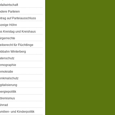
fallwirtschaft
dere Parteien
trag auf Parteiausschluss
nzeige Höhn
s Kreistag und Kreishaus
rgerrechte
eiberecht für Flüchtlinge
obbahn Winterberg
atenschutz
emographie
emokratie
enkmalschutz
gitalisierung
ergiepolitik
xtremismus
ahrrad
milien- und Kinderpolitik