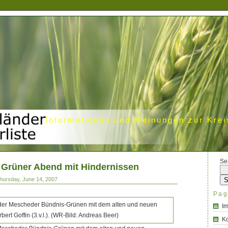
Informationen und Meinungen zur Krei
Se
Grüner Abend mit Hindernissen
hursday, June 14, 2007
Pag
I
Ko