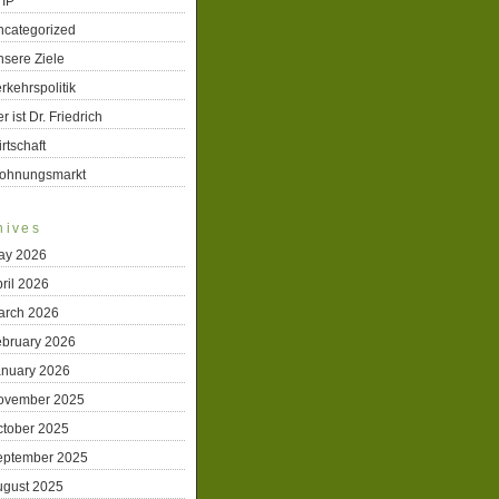
TIP
ncategorized
sere Ziele
rkehrspolitik
r ist Dr. Friedrich
rtschaft
ohnungsmarkt
hives
ay 2026
ril 2026
arch 2026
ebruary 2026
anuary 2026
ovember 2025
ctober 2025
eptember 2025
ugust 2025