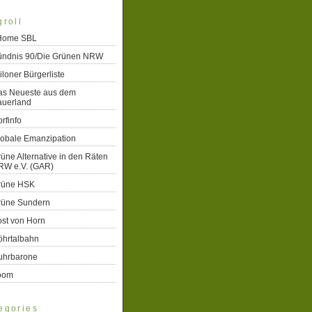
groll
 Home SBL
ündnis 90/Die Grünen NRW
iloner Bürgerliste
as Neueste aus dem
auerland
rfinfo
lobale Emanzipation
üne Alternative in den Räten
RW e.V. (GAR)
rüne HSK
rüne Sundern
st von Horn
öhrtalbahn
uhrbarone
oom
egories