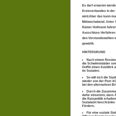
Es darf erwartet werde
Kreisverbandes in der
wird.Aber das kann ma
Mittwochabend. Unter S
Rainer Hofmann fuhren 
Ausschluss-Verfahren 
den Vorstandswahlen w
gewählt.
HINTERGRUND
Nach einem Resümee
die Schwimmbäder seien
Goffin einen Ausblick 
im Sozialen.
So will sich die Sta
wieder von der Post AG
bei den alternativen Br
Durch die Zusammena
dafür einsetzen, dass 
die Ratspolitik erhalte
Sozialamt beschränke s
Fördern.
Für eine soziale Sta