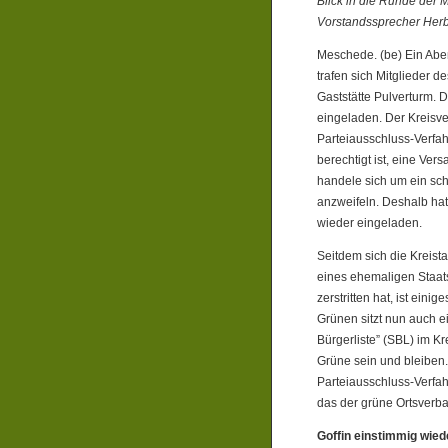
Blick in die Runde der
Vorstandssprecher Herber
Meschede. (be) Ein Ab
trafen sich Mitglieder 
Gaststätte Pulverturm.
De
eingeladen. Der Kreisve
Parteiausschluss-Verfah
berechtigt ist, eine Ve
handele sich um ein sc
anzweifeln. Deshalb ha
wieder eingeladen.
Seitdem sich die Kreist
eines ehemaligen Staat
zerstritten hat, ist ei
Grünen sitzt nun auch e
Bürgerliste” (SBL) im Kre
Grüne sein und bleiben. 
Parteiausschluss-Verfa
das der grüne Ortsver
Goffin einstimmig wie