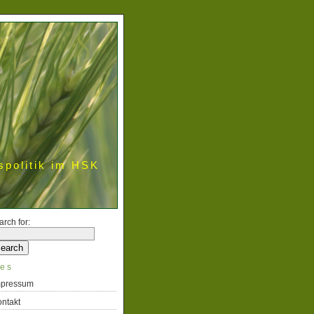
spolitik im HSK
arch for:
es
mpressum
ntakt