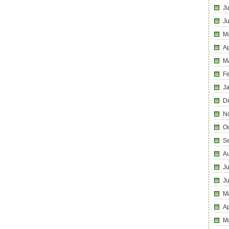
Ju
J
M
Ap
M
F
J
D
N
O
S
A
Ju
J
M
Ap
M