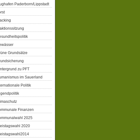
ughafen Paderborn/Lippstadt
rst
acking
aktionssitzung
sundheitspolitik
ewässer
rüne Grundsätze
rundsicherung
ntergrund zu PFT
umanismus im Sauerland
ternationale Politik
gendpolitik
imaschutz
ommunale Finanzen
ommunalwahl 2025
eistagswahl 2020
reistagswahl2014