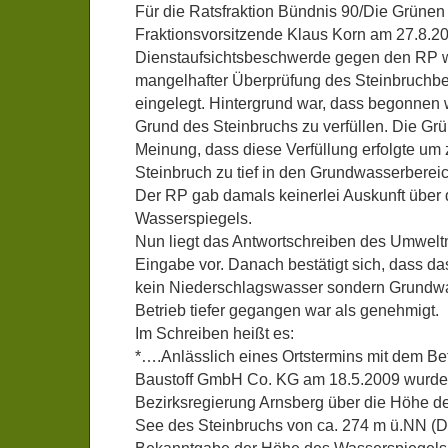
Für die Ratsfraktion Bündnis 90/Die Grünen 
Fraktionsvorsitzende Klaus Korn am 27.8.2
Dienstaufsichtsbeschwerde gegen den RP 
mangelhafter Überprüfung des Steinbruchbe
eingelegt. Hintergrund war, dass begonne
Grund des Steinbruchs zu verfüllen. Die Gr
Meinung, dass diese Verfüllung erfolgte um 
Steinbruch zu tief in den Grundwasserberei
Der RP gab damals keinerlei Auskunft über
Wasserspiegels.
Nun liegt das Antwortschreiben des Umwelt
Eingabe vor. Danach bestätigt sich, dass d
kein Niederschlagswasser sondern Grundwa
Betrieb tiefer gegangen war als genehmigt.
Im Schreiben heißt es:
*….Anlässlich eines Ortstermins mit dem B
Baustoff GmbH Co. KG am 18.5.2009 wurden
Bezirksregierung Arnsberg über die Höhe d
See des Steinbruchs von ca. 274 m ü.NN (Dez