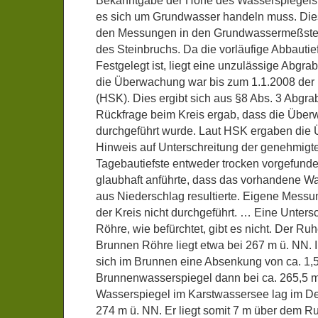
Bekanntgabe der Höhe des Wasserspiegels 
es sich um Grundwasser handeln muss. Dies
den Messungen in den Grundwassermeßste
des Steinbruchs. Da die vorläufige Abbautie
Festgelegt ist, liegt eine unzulässige Abgrab
die Überwachung war bis zum 1.1.2008 der
(HSK). Dies ergibt sich aus §8 Abs. 3 Abgr
Rückfrage beim Kreis ergab, dass die Über
durchgeführt wurde. Laut HSK ergaben die
Hinweis auf Unterschreitung der genehmigte
Tagebautiefste entweder trocken vorgefund
glaubhaft anführte, dass das vorhandene Wa
aus Niederschlag resultierte. Eigene Messu
der Kreis nicht durchgeführt. … Eine Unter
Röhre, wie befürchtet, gibt es nicht. Der R
Brunnen Röhre liegt etwa bei 267 m ü. NN. Im
sich im Brunnen eine Absenkung von ca. 1,5
Brunnenwasserspiegel dann bei ca. 265,5 m
Wasserspiegel im Karstwassersee lag im D
274 m ü. NN. Er liegt somit 7 m über dem 