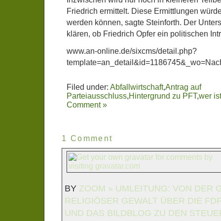
Friedrich ermittelt. Diese Ermittlungen würd
werden können, sagte Steinforth. Der Unte
klären, ob Friedrich Opfer ein politischen Int
www.an-online.de/sixcms/detail.php?
template=an_detail&id=1186745&_wo=Nachr
Filed under:
Abfallwirtschaft
,
Antrag auf
Parteiausschluss
,
Hintergrund zu PFT
,
wer is
Comment »
1 Comment
BY
ZOOM » UMLEITUNG: VON DER 
RELIGIÖSER GEWALT ÜBER DIE FD
UND DAS BILDBLOG ZU DEN STEU