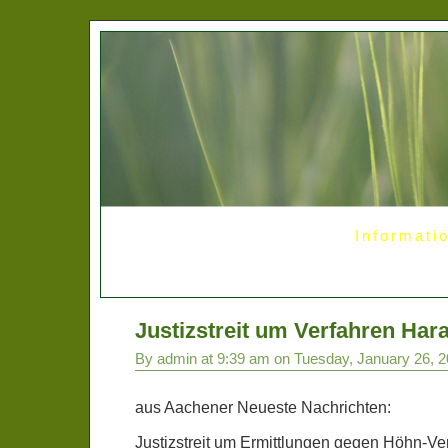
Informati
Justizstreit um Verfahren Hara
By admin at 9:39 am on Tuesday, January 26, 
aus Aachener Neueste Nachrichten:
Justizstreit um Ermittlungen gegen Höhn-Ve