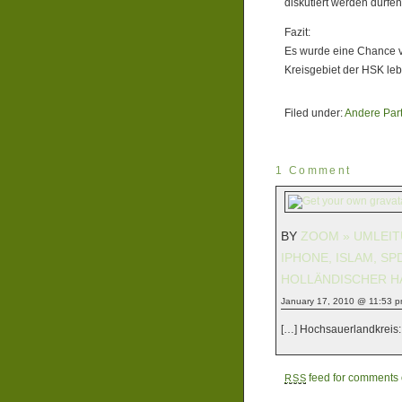
diskutiert werden dürfen
Fazit:
Es wurde eine Chance ve
Kreisgebiet der HSK leb
Filed under:
Andere Par
1 Comment
BY
ZOOM » UMLEIT
IPHONE, ISLAM, S
HOLLÄNDISCHER H
January 17, 2010 @ 11:53 
[…] Hochsauerlandkreis: 
feed for comments o
RSS