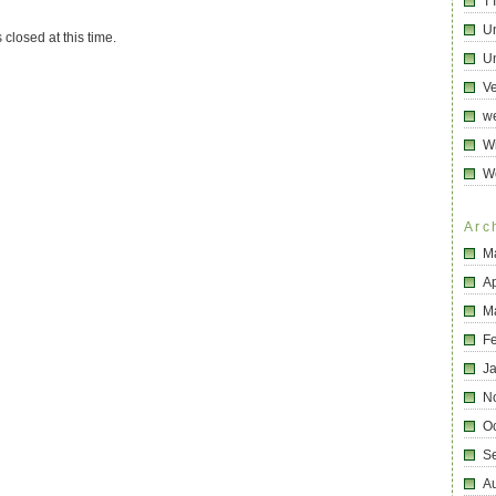
T
U
 closed at this time.
Un
Ve
we
Wi
W
Arc
M
Ap
M
F
J
N
O
S
A