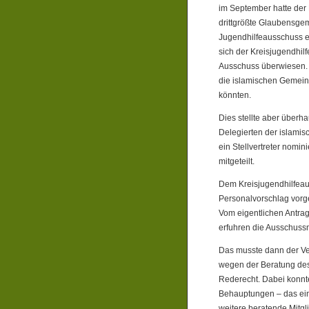
im September hatte der 
drittgrößte Glaubensgem
Jugendhilfeausschuss e
sich der Kreisjugendhil
Ausschuss überwiesen. 
die islamischen Gemein
könnten.
Dies stellte aber überh
Delegierten der islamisc
ein Stellvertreter nomi
mitgeteilt.
Dem Kreisjugendhilfeau
Personalvorschlag vorge
Vom eigentlichen Antra
erfuhren die Ausschussm
Das musste dann der Ve
wegen der Beratung des
Rederecht. Dabei konnt
Behauptungen – das ein
weitere beratende Mitgl