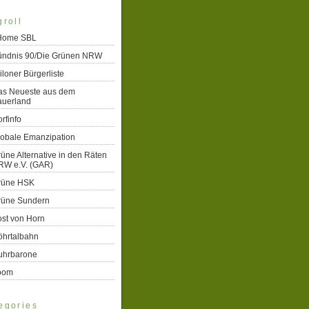
groll
 Home SBL
ündnis 90/Die Grünen NRW
iloner Bürgerliste
as Neueste aus dem
auerland
rfinfo
lobale Emanzipation
üne Alternative in den Räten
RW e.V. (GAR)
rüne HSK
rüne Sundern
st von Horn
öhrtalbahn
uhrbarone
oom
egories