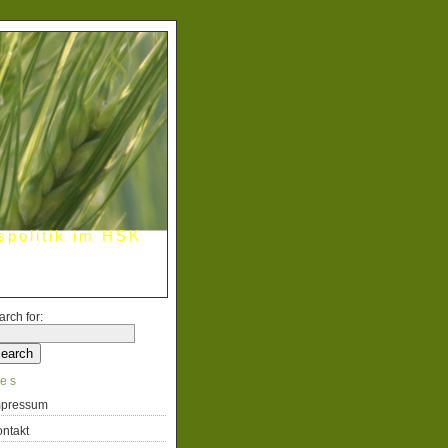
spolitik im HSK
arch for:
es
mpressum
ntakt