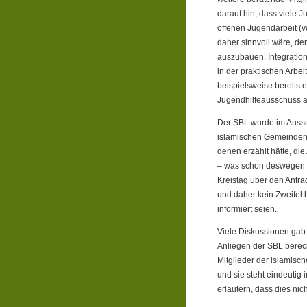
darauf hin, dass viele 
offenen Jugendarbeit (v
daher sinnvoll wäre, de
auszubauen. Integratio
in der praktischen Arbe
beispielsweise bereits 
Jugendhilfeausschuss
Der SBL wurde im Aussc
islamischen Gemeinden f
denen erzählt hätte, die
– was schon deswegen ni
Kreistag über den Antr
und daher kein Zweifel
informiert seien.
Viele Diskussionen gab
Anliegen der SBL berech
Mitglieder der islamis
und sie steht eindeutig
erläutern, dass dies ni