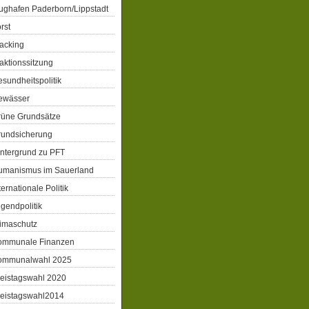
ughafen Paderborn/Lippstadt
rst
acking
aktionssitzung
sundheitspolitik
ewässer
rüne Grundsätze
rundsicherung
ntergrund zu PFT
umanismus im Sauerland
ternationale Politik
gendpolitik
imaschutz
ommunale Finanzen
ommunalwahl 2025
eistagswahl 2020
reistagswahl2014