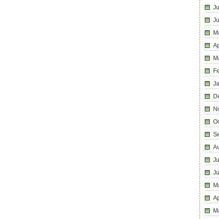
Ju
J
M
Ap
M
F
J
D
N
O
S
A
Ju
J
M
Ap
M