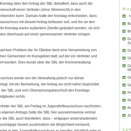
Kreistag über den Antrag der SBL debattiert, dass auch die
Blo
einschaft einen Vertreter (ohne Stimmrecht) in den
ntsenden kann. Damals hatte der Kreistag entschieden, dass
.
feausschuss mit diesem Antrag befassen soll, und ihn an den
B
Im Kreistag waren außerdem Zweifel geäußert worden, ob sich
Br
den überhaupt auf einen gemeinsamen Vertreter einigen
D
S
aupt kein Problem dar. Im Oktober fand eine Versammlung von
Do
hen Gemeinden im Kreisgebiet statt, auf der ein Vertreter und
G
niert wurden. Dies wurde über die SBL der Kreisverwaltung
Gr
N
G
sschuss wurde von der Verwaltung jedoch nur dieser
legt, mit der Bemerkung, der Antrag sei nicht näher begründet.
G
g der SBL und vom Überweisungsbeschluß des Kreistags
Po
itglieder nichts.
R
rtreter der SBL am Freitag im Jugendhilfeausschuss nachholen;
R
 eigenen Antrags hatte die SBL hier ausnahmsweise einmal
Z
e die SBL auch klarstellen, dass – entgegen anderslautenden
schlägige Gesetz ausdrücklich die Möglichkeit einräumt,
Cat
ieder in den Jugendhilfeausschuss zu berufen. Inhaltlich wies er