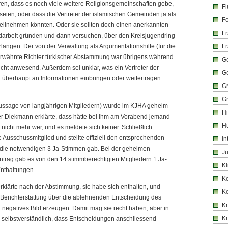
hören, dass es noch viele weitere Religionsgemeinschaften gebe,
Fl
 seien, oder dass die Vertreter der islamischen Gemeinden ja als
Fo
eilnehmen könnten. Oder sie sollten doch einen anerkannten
Fr
ndarbeit gründen und dann versuchen, über den Kreisjugendring
rlangen. Der von der Verwaltung als Argumentationshilfe (für die
Fr
 erwähnte Richter türkischer Abstammung war übrigens während
Ge
cht anwesend. Außerdem sei unklar, was ein Vertreter der
G
überhaupt an Informationen einbringen oder weitertragen
G
G
ussage von langjährigen Mitgliedern) wurde im KJHA geheim
Hi
er Diekmann erklärte, dass hätte bei ihm am Vorabend jemand
H
 nicht mehr wer, und es meldete sich keiner. Schließlich
 Ausschussmitglied und stellte offiziell den entsprechenden
In
n die notwendigen 3 Ja-Stimmen gab. Bei der geheimen
Ju
trag gab es von den 14 stimmberechtigten Mitgliedern 1 Ja-
Kl
Enthaltungen.
K
rklärte nach der Abstimmung, sie habe sich enthalten, und
K
 Berichterstattung über die ablehnenden Entscheidung des
Kr
negatives Bild erzeugen. Damit mag sie recht haben, aber in
K
ohl selbstverständlich, dass Entscheidungen anschliessend