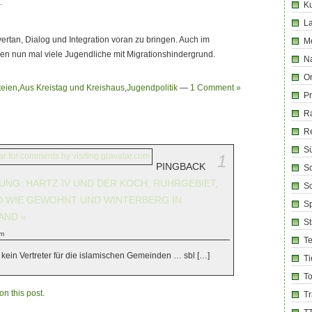
.
Ku
La
rtan, Dialog und Integration voran zu bringen. Auch im
M
en nun mal viele Jugendliche mit Migrationshindergrund.
Na
Or
teien
,
Aus Kreistag und Kreishaus
,
Jugendpolitik
—
1 Comment »
Pr
R
R
Sü
1
PINGBACK
Sc
UNG: HARTZ IV UND DER KOCH, RUHRGEBIET,
So
PD WIE GEWOHNT UND WINTERBERG IN
Sp
AND «
S
pm
T
kein Vertreter für die islamischen Gemeinden … sbl […]
Ti
T
n this post.
T