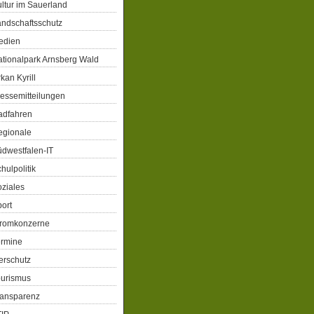
ltur im Sauerland
ndschaftsschutz
edien
tionalpark Arnsberg Wald
kan Kyrill
essemitteilungen
adfahren
egionale
dwestfalen-IT
hulpolitik
ziales
ort
tromkonzerne
ermine
erschutz
ourismus
ransparenz