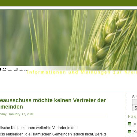
Informationen und Meinungen zur Krei
Se
feausschuss möchte keinen Vertreter der
emeinden
nday, January 17, 2010
Pag
I
ische Kirche können weiterhin Vertreter in den
Ko
uss entsenden, die islamischen Gemeinden jedoch nicht. Bereits