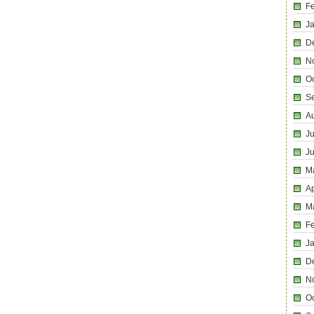
F
J
D
N
O
S
A
Ju
J
M
Ap
M
F
J
D
N
O