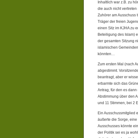
Inhaltlich war z.B. zu 
die auch nicht vertreten
Zuhörer am Ausschuss t
Träger der freien Juge
einen Sitz im KJHA zu e
Beteiligung des Islam)
der gesamten Sitzung ni
islamischen Gemeinden 
könnten…
Zum ersten Mal (nach A
abgestimmt. Vorsitzend
beantragt, aber er wisse
erbarmte sich das Grüne
Antrag, für den es dan
Abstimmung über den An
und 11 Stimmen, bei 2 
Ein Ausschussmitglied e
äußerte die Sorge, eine
Ausschusses könnte ein 
der Politik sei es ja w