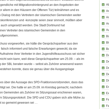
Ab
Jugendliche mit Mitgrationshintergrund an den Angeboten der
or allem in den Häusern der Offenen Tür) teilnähmen und es
An
n Dialog mit den Vertretern der islamischen Gemeinden weiter
An
nskonferenzen und -konzepte seien zwar sinnvoll, müßten aber
A
it auch umgesetzt werden. Die Stadt Dortmund hat
Au
einen Vertreter des islamischen Gemeinden in den
 aufgenommen.
Bü
Bl
huss vorgeworfen, sie hätte die Gesprächspartner aus den
alsch informiert und falsche Erwartungen geweckt, da sie
B
 Aufnahme ihrer Vertreter in den Jugendhilfeausschuss sei sicher
D
cht sein kann, weil diese Gesprächspartner am 25.09. – als im
D
ag der SBL beraten wurde – selbst als Zuhörer anwesend waren
D
 bestehen konnte, dass sie genau über die Ausgangslage
D
Di
 es über die Aussage des SPD-Fraktionsvorsitzenden, dass das
En
tigt sei. Die hatte er am 25.09. im Kreistag gemacht, nachdem
chen Gemeinden als Zuhörer im Sitzungssaal erschienen waren,
E
 im Sitzungsprotokoll. Die SPD und CDU gaben sich alle Mühe zu
F
cht so gemeint gewesen sei …
Fa