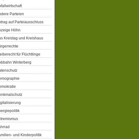
fallwirtschaft
dere Parteien
trag auf Parteiausschluss
nzeige Höhn
s Kreistag und Kreishaus
rgerrechte
eiberecht für Flüchtlinge
obbahn Winterberg
atenschutz
emographie
emokratie
enkmalschutz
gitalisierung
ergiepolitik
xtremismus
ahrrad
milien- und Kinderpolitik