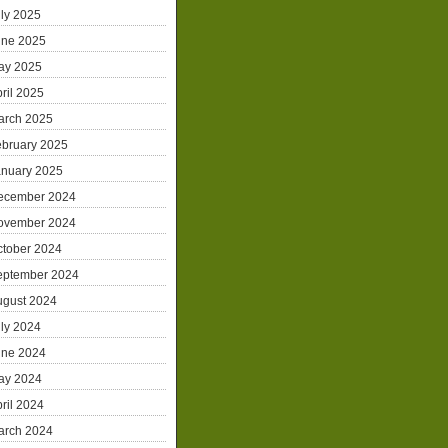
ly 2025
une 2025
ay 2025
ril 2025
arch 2025
ebruary 2025
anuary 2025
ecember 2024
ovember 2024
ctober 2024
eptember 2024
ugust 2024
ly 2024
une 2024
ay 2024
ril 2024
arch 2024