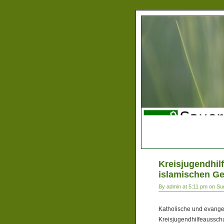
Kreisjugendhil
islamischen G
By admin at 5:11 pm on Su
Katholische und evangel
Kreisjugendhilfeaussch