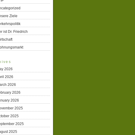
TIP
ncategorized
sere Ziele
rkehrspolitik
r ist Dr. Friedrich
rtschaft
ohnungsmarkt
hives
ay 2026
ril 2026
arch 2026
ebruary 2026
anuary 2026
ovember 2025
ctober 2025
eptember 2025
ugust 2025