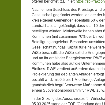
öfteren berichtet, z.B. hier:
https://sbl-frakti
Nach einem Beschluss des Kreistags wird 
Gesellschaft gegründet werden, an der der 
kreiseigenen Gemeinden ebenfalls 50% der A
Landrat hatte angekündigt, dass sich 10 d
beteiligen würden. Mittlerweile haben aber 
Kommunen (mit zusammen 70% der Einwoh
Beteiligung abgelehnt. Besonders umstritten 
Gesellschaft nur das Kapital für eine weite
WiSo beschafft; die WiSo soll die Energiepr
und an ihr erhält der Energiekonzern RWE e
Kommunen habe also auf die Unternehmenst
Einfluss. RWE verdient außerdem daran, das
Projektierung der geplanten Anlagen erfolg
bezahlt wird, mit 0,5 bis 1 Mio Euro je Anlag
grundsätzlich begrüßenswerte Maßnahme der
einem Subventionsprogramm für RWE zu w
In der Sitzung des Ausschusses für Wirtscha
05.03.2025 stand der TOP “Gründung des 