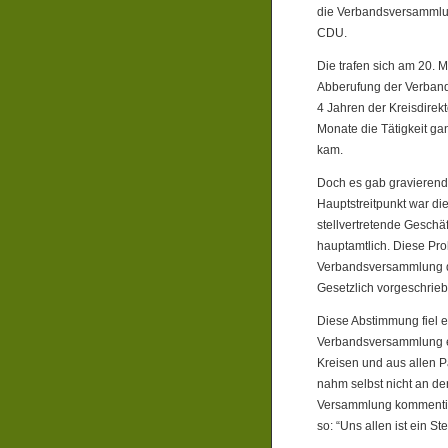
die Verbandsversammlung
CDU.
Die trafen sich am 20. 
Abberufung der Verbands
4 Jahren der Kreisdirek
Monate die Tätigkeit ga
kam.
Doch es gab gravierende
Hauptstreitpunkt war di
stellvertretende Geschä
hauptamtlich. Diese Pro
Verbandsversammlung den
Gesetzlich vorgeschrieb
Diese Abstimmung fiel e
Verbandsversammlung en
Kreisen und aus allen Pa
nahm selbst nicht an de
Versammlung kommentier
so: “Uns allen ist ein S