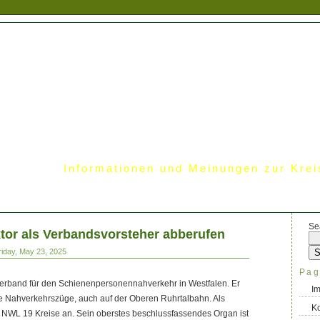
Informationen und Meinungen zur Krei
Se
tor als Verbandsvorsteher abberufen
riday, May 23, 2025
Pag
erband für den Schienenpersonennahverkehr in Westfalen. Er
I
alle Nahverkehrszüge, auch auf der Oberen Ruhrtalbahn. Als
Ko
 NWL 19 Kreise an. Sein oberstes beschlussfassendes Organ ist