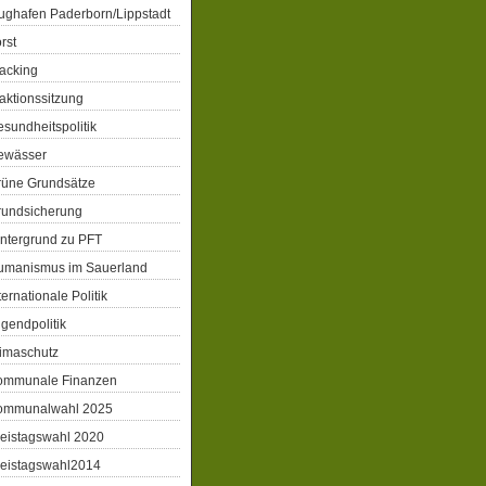
ughafen Paderborn/Lippstadt
rst
acking
aktionssitzung
sundheitspolitik
ewässer
rüne Grundsätze
rundsicherung
ntergrund zu PFT
umanismus im Sauerland
ternationale Politik
gendpolitik
imaschutz
ommunale Finanzen
ommunalwahl 2025
eistagswahl 2020
reistagswahl2014