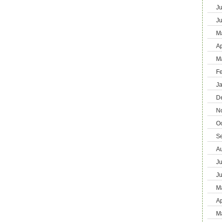
Ju
J
M
Ap
M
F
J
D
N
O
S
A
Ju
J
M
Ap
M