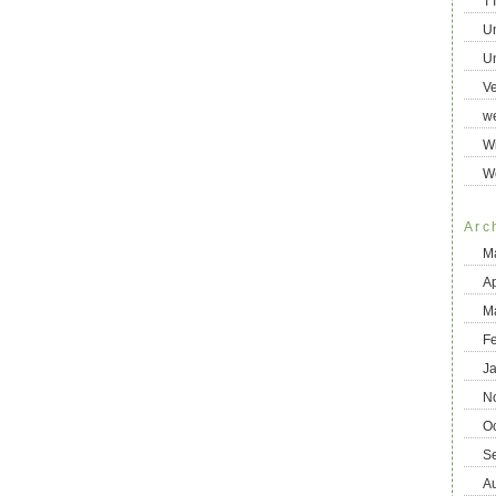
T
U
Un
Ve
we
Wi
W
Arc
M
Ap
M
F
J
N
O
S
A