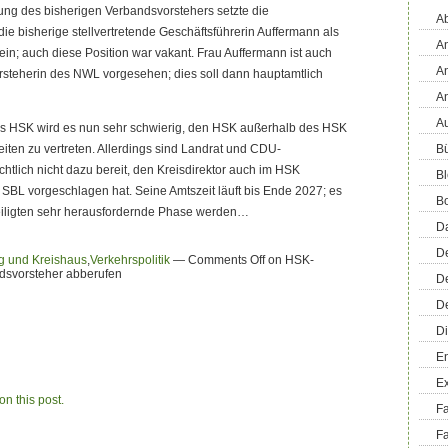
ung des bisherigen Verbandsvorstehers setzte die
Ab
 bisherige stellvertretende Geschäftsführerin Auffermann als
An
ein; auch diese Position war vakant. Frau Auffermann ist auch
An
rsteherin des NWL vorgesehen; dies soll dann hauptamtlich
A
Au
des HSK wird es nun sehr schwierig, den HSK außerhalb des HSK
iten zu vertreten. Allerdings sind Landrat und CDU-
Bü
ichtlich nicht dazu bereit, den Kreisdirektor auch im HSK
Bl
 SBL vorgeschlagen hat. Seine Amtszeit läuft bis Ende 2027; es
B
teiligten sehr herausfordernde Phase werden…
D
D
g und Kreishaus
,
Verkehrspolitik
—
Comments Off
on HSK-
ndsvorsteher abberufen
D
D
Di
En
E
n this post.
F
Fa