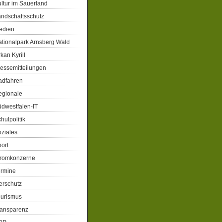
ltur im Sauerland
ndschaftsschutz
edien
tionalpark Arnsberg Wald
kan Kyrill
essemitteilungen
adfahren
egionale
dwestfalen-IT
hulpolitik
ziales
ort
tromkonzerne
ermine
erschutz
ourismus
ransparenz