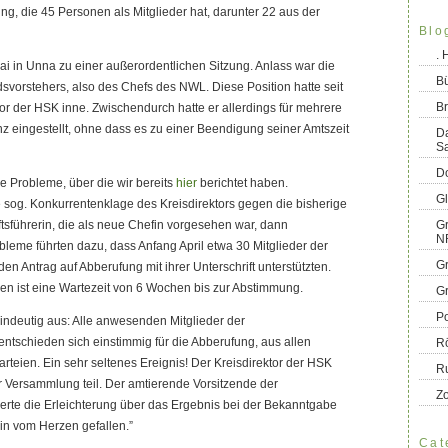
, die 45 Personen als Mitglieder hat, darunter 22 aus der
Blo
.
Mai in Unna zu einer außerordentlichen Sitzung. Anlass war die
B
vorstehers, also des Chefs des NWL. Diese Position hatte seit
Br
tor der HSK inne. Zwischendurch hatte er allerdings für mehrere
nz eingestellt, ohne dass es zu einer Beendigung seiner Amtszeit
D
S
Do
 Probleme, über die wir bereits
hier
berichtet haben.
G
e sog. Konkurrentenklage des Kreisdirektors gegen die bisherige
ftsführerin, die als neue Chefin vorgesehen war, dann
Gr
N
bleme führten dazu, dass Anfang April etwa 30 Mitglieder der
G
 Antrag auf Abberufung mit ihrer Unterschrift unterstützten.
en ist eine Wartezeit von 6 Wochen bis zur Abstimmung.
G
Po
indeutig aus: Alle anwesenden Mitglieder der
tschieden sich einstimmig für die Abberufung, aus allen
R
rteien. Ein sehr seltenes Ereignis! Der Kreisdirektor der HSK
R
r Versammlung teil. Der amtierende Vorsitzende der
Z
te die Erleichterung über das Ergebnis bei der Bekanntgabe
tein vom Herzen gefallen.”
Cat