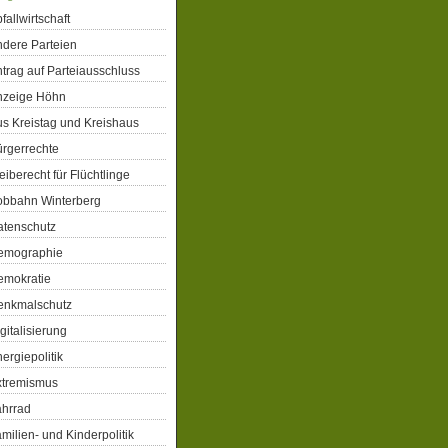
fallwirtschaft
dere Parteien
trag auf Parteiausschluss
nzeige Höhn
s Kreistag und Kreishaus
rgerrechte
eiberecht für Flüchtlinge
obbahn Winterberg
atenschutz
emographie
emokratie
enkmalschutz
gitalisierung
ergiepolitik
xtremismus
ahrrad
milien- und Kinderpolitik