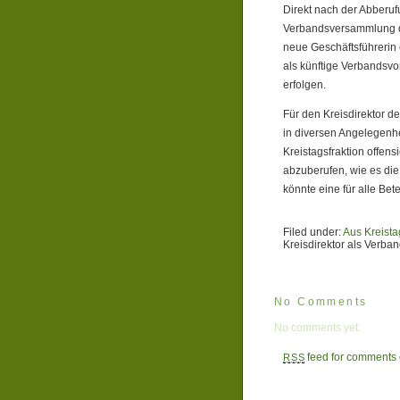
Direkt nach der Abberuf
Verbandsversammlung die
neue Geschäftsführerin 
als künftige Verbandsvo
erfolgen.
Für den Kreisdirektor 
in diversen Angelegenhe
Kreistagsfraktion offens
abzuberufen, wie es die
könnte eine für alle Be
Filed under:
Aus Kreista
Kreisdirektor als Verba
No Comments
No comments yet.
feed for comments o
RSS