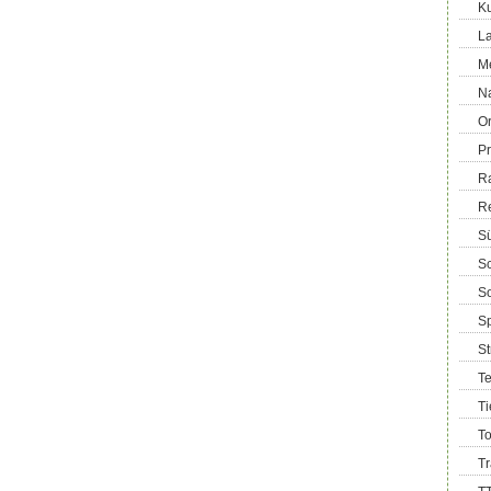
Ku
La
M
Na
Or
Pr
R
R
Sü
Sc
So
Sp
S
T
Ti
T
T