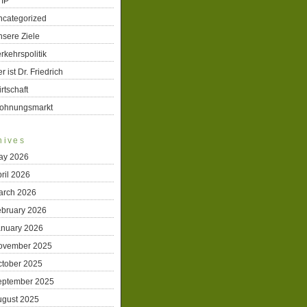
TIP
ncategorized
sere Ziele
rkehrspolitik
r ist Dr. Friedrich
rtschaft
ohnungsmarkt
hives
ay 2026
ril 2026
arch 2026
ebruary 2026
anuary 2026
ovember 2025
ctober 2025
eptember 2025
ugust 2025