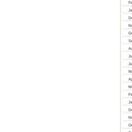
F
J
D
N
O
S
A
Ju
J
M
Ap
M
F
J
D
N
O