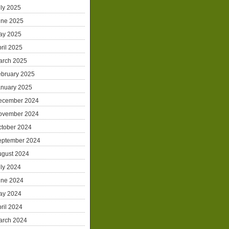
ly 2025
une 2025
ay 2025
ril 2025
arch 2025
ebruary 2025
anuary 2025
ecember 2024
ovember 2024
ctober 2024
eptember 2024
ugust 2024
ly 2024
une 2024
ay 2024
ril 2024
arch 2024