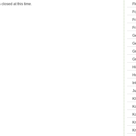
 closed at this time.
Fl
Fo
Fr
Fr
Ge
G
G
G
Hi
H
In
Ju
Kl
K
K
Kr
K