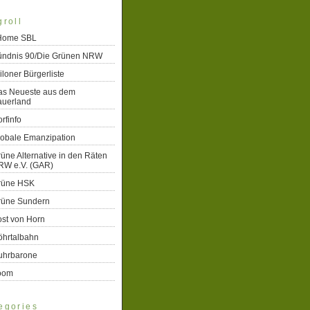
groll
 Home SBL
ündnis 90/Die Grünen NRW
iloner Bürgerliste
as Neueste aus dem
auerland
rfinfo
lobale Emanzipation
üne Alternative in den Räten
RW e.V. (GAR)
rüne HSK
rüne Sundern
st von Horn
öhrtalbahn
uhrbarone
oom
egories