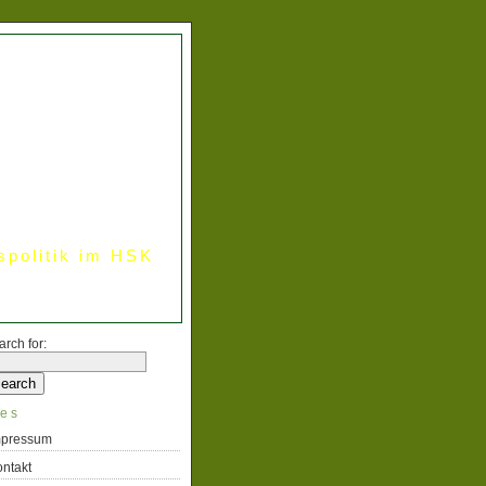
spolitik im HSK
arch for:
es
mpressum
ntakt