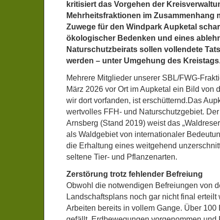
kritisiert das Vorgehen der Kreisverwalt
Mehrheitsfraktionen im Zusammenhang 
Zuwege für den Windpark Aupketal scharf
ökologischer Bedenken und eines able
Naturschutzbeirats sollen vollendete Ta
werden – unter Umgehung des Kreistags
Mehrere Mitglieder unserer SBL/FWG-Frakti
März 2026 vor Ort im Aupketal ein Bild von
wir dort vorfanden, ist erschütternd.Das Aup
wertvolles FFH- und Naturschutzgebiet. Der
Arnsberg (Stand 2019) weist das „Waldreserv
als Waldgebiet von internationaler Bedeutu
die Erhaltung eines weitgehend unzerschni
seltene Tier- und Pflanzenarten.
Zerstörung trotz fehlender Befreiung
Obwohl die notwendigen Befreiungen von d
Landschaftsplans noch gar nicht final erteilt
Arbeiten bereits in vollem Gange. Über 1
gefällt, Erdbewegungen vorgenommen und