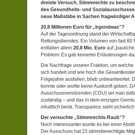
dreiste Versuch, Stimmrechte zu beschne
des Gesundheits- und Sozialausschusses
neue Maßstäbe in Sachen fragwürdiger A
20,8 Millionen Euro für „Irgendwas“?
Auf der Tagesordnung stand der Wirtschafts
Rettungsdienstes: Ein Volumen von fast 60 
entfallen allein
20,8 Mio. Euro
auf „baulich
Problem: Es gab keinerlei Erläuterungen da
Die Nachfrage unserer Fraktion, um welche 
sich handelt und wie hoch die Gesamtkosten
Folgejahre ausfallen, blieb unbeantwortet. 
konnte oder wollte keine Auskunft geben. D
Ausschussvorsitzenden (CDU) sei man dafür
zuständig – und das in dem einzigen Gremi
inhaltlich berät. Transparenz sieht sicherlic
Der versuchte „Stimmrechts-Raub“?
Noch interessanter wurde es bei einer Abs
Der Ausschuss hat 23 stimmberechtigte Mitgl